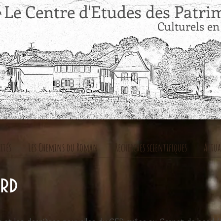
Le Centre d'Etudes de
Culturels en
ités
Les Chemins du Roman
Recherches scientifiques
Actua
ord