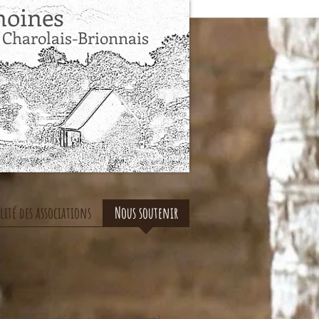
s Patrimoines
 Charolais-Brionnais
lité des associations
Nous soutenir