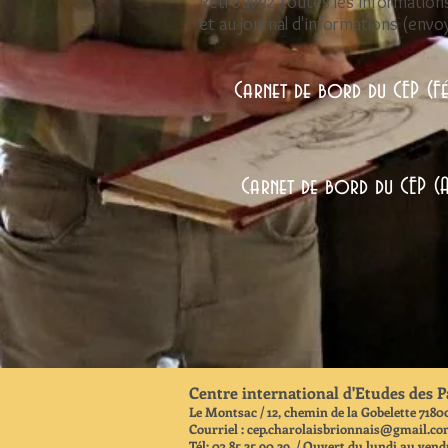
Retrouvez toutes les information
et au journal d'informations (env
Carnet de bord du CEP (
Carnet de bord du CEP 
Centre international d'Etudes des P
Le Montsac / 12, chemin de la Gobelette 718
Courriel :
cep.charolaisbrionnais@gmail.c
Tél: 03 85 25 90 29 / Ouvert du lundi au vend