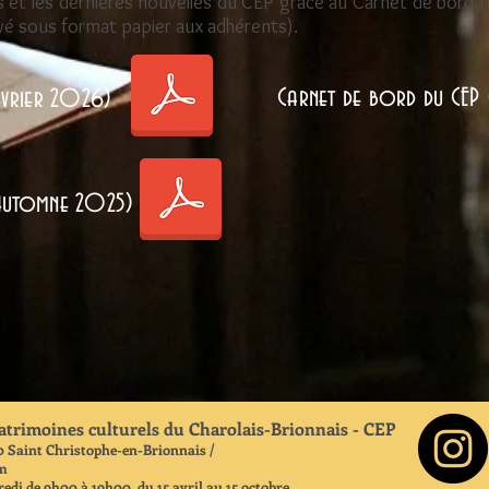
s et les dernières nouvelles du CEP grâce au Carnet de bord
oyé sous format papier aux adhérents).
Carnet de bord du CEP
Février 2026)
(Automne 2025)
atrimoines culturels du Charolais-Brionnais - CEP
00 Saint Christophe-en-Brionnais /
om
redi de 9h00 à 19h00, du 15 avril au 15 octobre