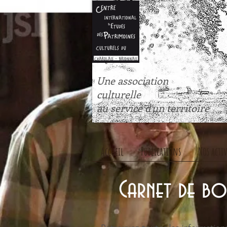
Une association
culturelle
au service d'un territoire
Accueil
Publications
Nos activ
Carnet de b