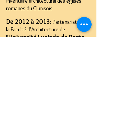
Inventaire architectural des églises
romanes du Clunisois.
De 2012 à 2013
: Partenariat avec
la Faculté d'Architecture de
Université Lusiada de Porto
l'
(Portugal)
Inventaire architectural des églises
romanes du Charolais.
Depuis 2019:
Partenariat avec
l'Université d'architecture et
de Technologie de Xi'an
(Chine).
Stages de relevés
architecturaux (été 2026)