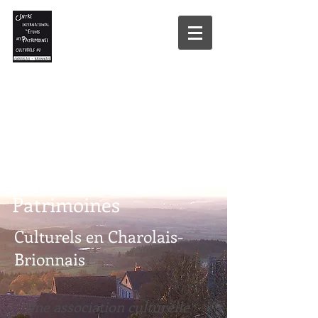
Le Centre
d'Etudes des
Patrimoines
Culturels en Charolais-
Brionnais
Une association culturelle