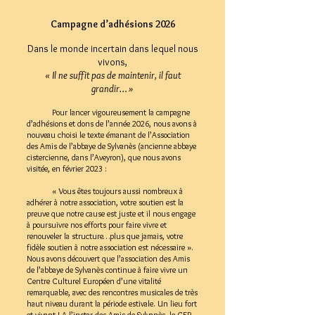
Campagne d’adhésions 2026
Dans le monde incertain dans lequel nous
vivons,
« Il ne suffit pas de maintenir, il faut
grandir… »
Pour lancer vigoureusement la campagne
d’adhésions et dons de l’année 2026, nous avons à
nouveau choisi le texte émanant de l’Association
des Amis de l’abbaye de Sylvanès (ancienne abbaye
cistercienne, dans l’Aveyron), que nous avons
visitée, en février 2023 :
« Vous êtes toujours aussi nombreux à
adhérer à notre association, votre soutien est la
preuve que notre cause est juste et il nous engage
à poursuivre nos efforts pour faire vivre et
renouveler la structure…plus que jamais, votre
fidèle soutien à notre association est nécessaire ».
Nous avons découvert que l’association des Amis
de l’abbaye de Sylvanès continue à faire vivre un
Centre Culturel Européen d’une vitalité
remarquable, avec des rencontres musicales de très
haut niveau durant la période estivale. Un lieu fort
et vivant ! A l’instar des Amis de Sylvanès, le CEP