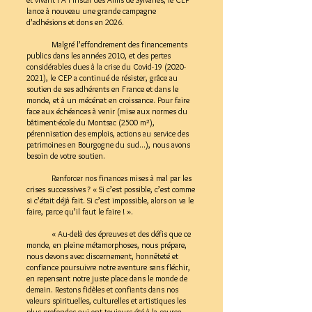
lance à nouveau une grande campagne
d’adhésions et dons en 2026.
Malgré l’effondrement des financements
publics dans les années 2010, et des pertes
considérables dues à la crise du Covid-19
(2020-
2021)
, le CEP a continué de résister, grâce au
soutien de ses adhérents en France et dans le
monde, et à un mécénat en croissance. Pour faire
face aux échéances à venir (mise aux normes du
bâtiment-école du Montsac (2500 m²),
pérennisation des emplois, actions au service des
patrimoines en Bourgogne du sud...), nous avons
besoin de votre soutien.
Renforcer nos finances mises à mal par les
crises successives ? « Si c’est possible, c’est comme
si c’était déjà fait. Si c’est impossible, alors on va le
faire, parce qu’il faut le faire ! ».
« Au-delà des épreuves et des défis que ce
monde, en pleine métamorphoses, nous prépare,
nous devons avec discernement, honnêteté et
confiance poursuivre notre aventure sans fléchir,
en repensant notre juste place dans le monde de
demain. Restons fidèles et confiants dans nos
valeurs spirituelles, culturelles et artistiques les
plus profondes qui ont toujours été à la source