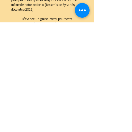
même de notre action » (Les amis de Sylvanès,
décembre 2022)
D’avance un grand merci pour votre
soutien renouvelé.
Sans nous, le CEP n'existerait
pas, sans vous, il n'existerait plus
!
Centre international d'Etudes des
Patrimoines culturels du Charolais-Brionnais
- CEP
Le Montsac / 12, chemin de la Gobelette 71800 Saint
Christophe-en-Brionnais /
Courriel :
cep.charolaisbrionnais@gmail.com
Tél:
03 85 25 90 29
/ Ouvert du lundi au vendredi de
9h00 à 19h00, du 15 avril au 15 octobre
Du 15 octobre au 15 avril : de préférence sur rendez-
vous.