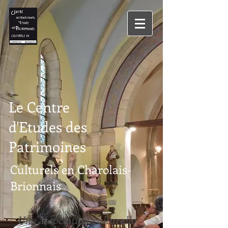
Le Centre
d'Etudes des
Patrimoines
Culturels en Charolais-
Brionnais
Une association culturelle