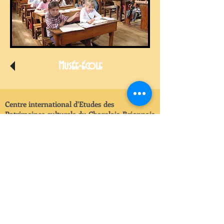
Musée-école
Centre international d'Etudes des
Patrimoines culturels du Charolais-Brionnais
- CEP
Le Montsac / 12, chemin de la Gobelette 71800 Saint
Christophe-en-Brionnais /
Courriel :
cep.charolaisbrionnais@gmail.com
Tél:
03 85 25 90 29
/ Ouvert du lundi au vendredi de
9h00 à 19h00, du 15 avril au 15 octobre
Du 15 octobre au 15 avril : de préférence sur rendez-
vous.