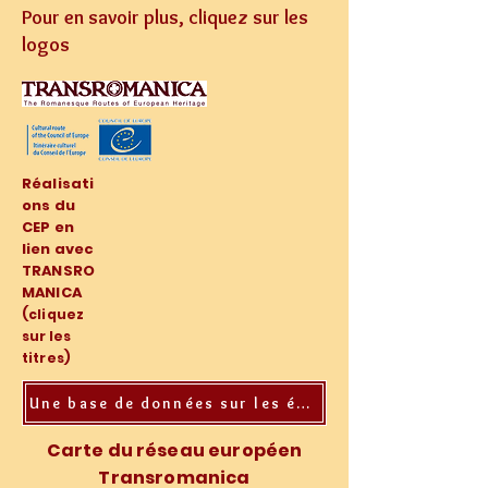
Pour en savoir plus, cliquez sur les
logos
Réalisati
ons du
CEP en
lien avec
TRANSRO
MANICA
(cliquez
sur les
titres)
Une base de données sur les églises romanes en Bourgogne du sud (2022)
Carte du réseau européen
Transromanica