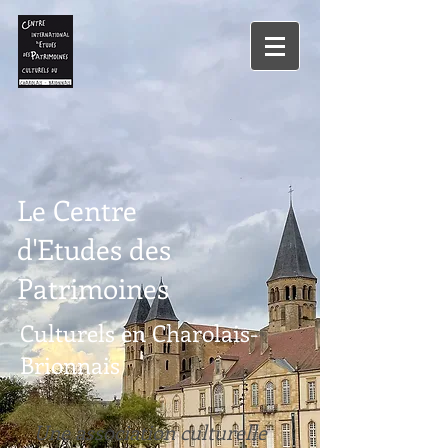
Le Centre
d'Etudes des
Patrimoines
Culturels en Charolais-
Brionnais
Une association culturelle