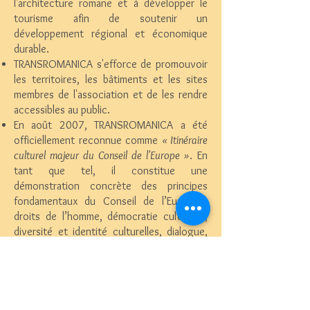
l'architecture romane et à développer le
tourisme afin de soutenir un
développement régional et économique
durable.
TRANSROMANICA s'efforce de promouvoir
les territoires, les bâtiments et les sites
membres de l'association et de les rendre
accessibles au public.
En août 2007, TRANSROMANICA a été
officiellement reconnue comme
« Itinéraire
culturel majeur du Conseil de l'Europe »
. En
tant que tel, il constitue une
démonstration concrète des principes
fondamentaux du Conseil de l’Europe :
droits de l’homme, démocratie culturelle,
diversité et identité culturelles, dialogue,
échange mutuel et enrichissement au-delà
des frontières et des siècles. Le
programme des Itinéraires culturels a été
lancé par le Conseil de l'Europe en 1987.
Son objectif est de démontrer de manière