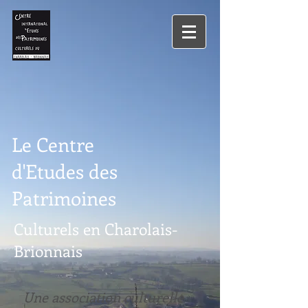
Le Centre
d'Etudes des
Patrimoines
Culturels en Charolais-
Brionnais
Une association culturelle