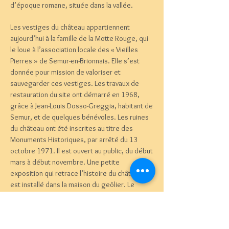
d’époque romane, située dans la vallée.
Les vestiges du château appartiennent
aujourd’hui à la famille de la Motte Rouge, qui
le loue à l’association locale des « Vieilles
Pierres » de Semur-en-Brionnais. Elle s’est
donnée pour mission de valoriser et
sauvegarder ces vestiges. Les travaux de
restauration du site ont démarré en 1968,
grâce à Jean-Louis Dosso-Greggia, habitant de
Semur, et de quelques bénévoles. Les ruines
du château ont été inscrites au titre des
Monuments Historiques, par arrêté du 13
octobre 1971. Il est ouvert au public, du début
mars à début novembre. Une petite
exposition qui retrace l’histoire du château
est installé dans la maison du geôlier. Le
village est également labellisé « Plus beau
village de France », depuis 1982. Le CEP vous
convie à la découverte ou redécouverte de ce