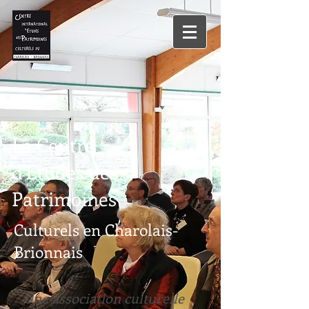
Le Centre
d'Etudes des
Patrimoines
Culturels en Charolais-
Brionnais
Une association culturelle