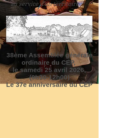
au service d'un territoire
38ème Assemblée générale
ordinaire du CEP,
le samedi 25 avril 2026,
(9h30-12h00)
Le 37e anniversaire du CEP